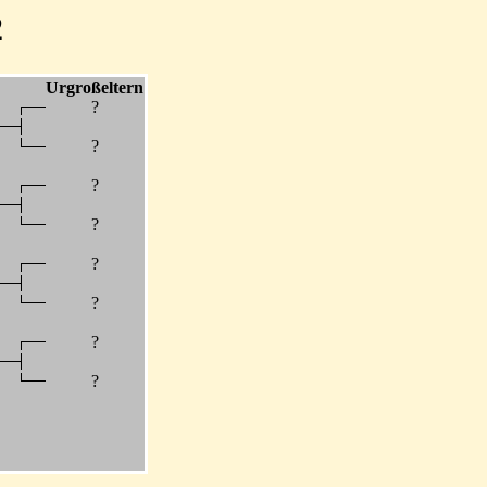
2
Urgroßeltern
?
?
?
?
?
?
?
?